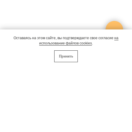
Оставаясь на этом сайте, вы подтверждаете свое согласие
на
использование файлов cookies
.
Принять
Почему PINEWOOD
Подробнее
теперь SLUMO
Проживание
Об отеле
Ресторан
Отзывы
Банный комплекс
Частые вопросы