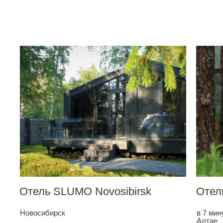
ь SLUMO Novosibirsk
Отель SLUMO Novosibirsk
Отел
бирск
Новосибирск
в 7 мин
Алтае