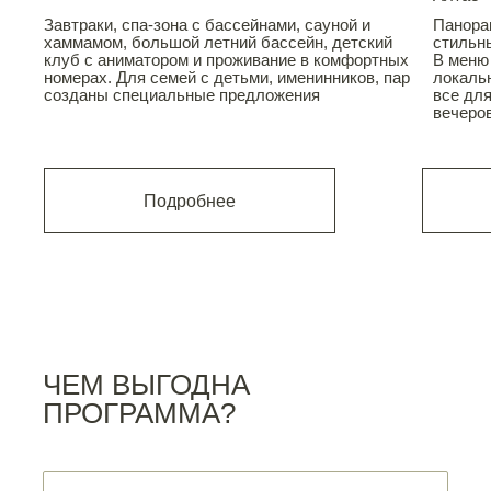
и, спа-зона с бассейнами, сауной и
Завтраки, спа-зона с бассейнами, сауной и
Панора
м, большой летний бассейн, детский
хаммамом, большой летний бассейн, детский
стильны
аниматором и проживание в комфортных
клуб с аниматором и проживание в комфортных
В меню
. Для семей с детьми, именинников, пар
номерах. Для семей с детьми, именинников, пар
локальн
ы специальные предложения
созданы специальные предложения
все для
вечеро
Подробнее
Подробнее
ЧЕМ ВЫГОДНА
ПРОГРАММА?