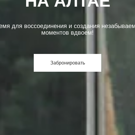
НА АЛТАЕ
емя для воссоединения и создания незабывае
моментов вдвоем!
Забронировать