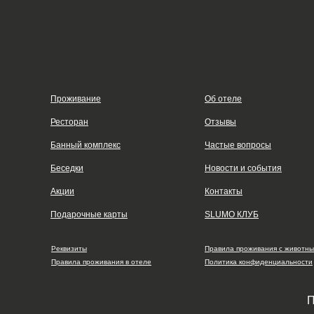
Проживание
Об отеле
Ресторан
Отзывы
Банный комплекс
Частые вопросы
Беседки
Новости и события
Акции
Контакты
Подарочные карты
SLUMO КЛУБ
Реквизиты
Правила проживания с животн
Правила проживания в отеле
Политика конфиденциальности
П